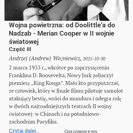
Wojna powietrzna: od Doolittle’a do
Nadzab - Merian Cooper w II wojnie
światowej
Część III
Andrzej (Andrew) Woźniewicz,
2025-10-30
2 marca 1933 r., wkrótce po zaprzysiężeniu
Franklina D. Roosevelta, Nowy Jork zobaczył
premierę „King Konga”. Mało kto przypuszczał,
że człowiek, który w finale filmu pilotuje samolot
atakujący bestię, wróci do munduru i odegra rolę
w dwóch najtrudniejszych teatrach II wojny
światowej: w Chinach i na południowo-
zachodnim Pacyfiku.
Czytaj dalej...
Czas czytania 6 min.