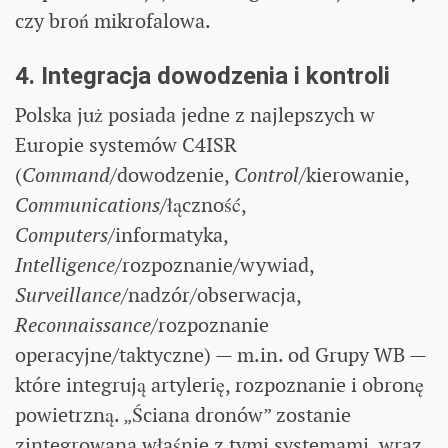
czy broń mikrofalowa.
4. Integracja dowodzenia i kontroli
Polska już posiada jedne z najlepszych w
Europie systemów C4ISR
(
Command
/dowodzenie,
Control
/kierowanie,
Communications
/łączność,
Computers
/informatyka,
Intelligence
/rozpoznanie/wywiad,
Surveillance
/nadzór/obserwacja,
Reconnaissance
/rozpoznanie
operacyjne/taktyczne) — m.in. od Grupy WB —
które integrują artylerię, rozpoznanie i obronę
powietrzną. „Ściana dronów” zostanie
zintegrowana właśnie z tymi systemami, wraz