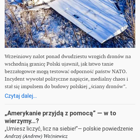
Wrześniowy nalot ponad dwudziestu wrogich dronów na
wschodnią granicę Polski ujawnił, jak łatwo tanie
bezzałogowce mogą testować odporność państw NATO.
Incydent wywołał polityczne napięcie, medialny chaos i
stał się impulsem do budowy polskiej „ściany dronów”.
Czytaj dalej...
„Amerykanie przyjdą z pomocą” — w to
wierzymy…?
„Umiesz liczyć, licz na siebie!”— polskie powiedzenie
Andrzej (Andrew) Woźniewicz