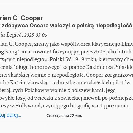
rian C. Cooper
 zdobywca Oscara walczył o polską niepodległość
ia Legieć,
2025-03-06
ian C. Cooper, znany jako współtwórca klasycznego film
ng Kong", miał również fascynującą przeszłość jako lotnik
czący o niepodległość Polski. W 1919 roku, kierowany chę
acenia "długu honorowego" za pomoc Kazimierza Pułaski
merykańskiej wojnie o niepodległość, Cooper zorganizow
adrę Kościuszkowską – jednostkę amerykańskich pilotów
ierających Polaków w wojnie z bolszewikami. Jego
zwykłe losy, od ucieczki z sowieckiej niewoli po późniejsz
cesy w Hollywood, czynią jego biografię wartą poznania.
aj dalej...
Czas czytania 10 min.