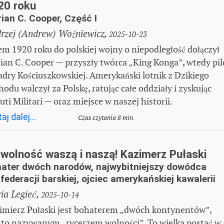
20 roku
ian C. Cooper, Część I
rzej (Andrew) Woźniewicz,
2025-10-23
em 1920 roku do polskiej wojny o niepodległość dołączył
ian C. Cooper — przyszły twórca „King Konga”, wtedy pil
adry Kościuszkowskiej. Amerykański lotnik z Dzikiego
odu walczył za Polskę, ratując całe oddziały i zyskując
uti Militari — oraz miejsce w naszej historii.
aj dalej...
Czas czytania 8 min.
 wolność waszą i naszą! Kazimerz Pułaski
ater dwóch narodów, najwybitniejszy dowódca
federacji barskiej, ojciec amerykańskiej kawalerii
ia Legieć,
2025-10-14
imierz Pułaski jest bohaterem „dwóch kontynentów”,
sto nazywanym „rycerzem wolności”. To wielka postać w