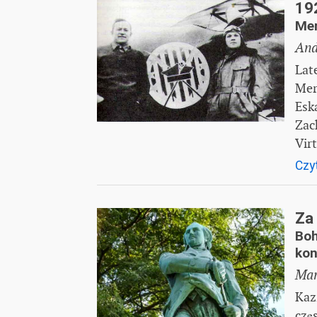
19
Mer
And
Lat
Mer
Esk
Zach
Virt
Czyt
Za
Boh
kon
Mar
Kaz
czę