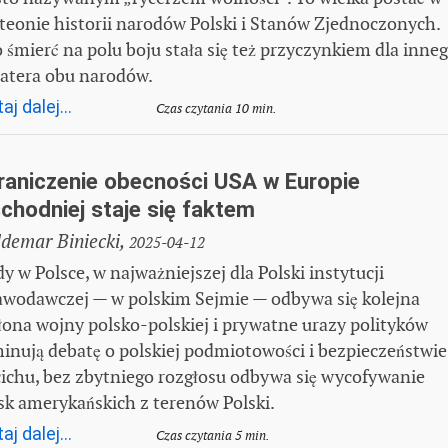
teonie historii narodów Polski i Stanów Zjednoczonych.
o śmierć na polu boju stała się też przyczynkiem dla inne
atera obu narodów.
aj dalej...
Czas czytania 10 min.
raniczenie obecności USA w Europie
chodniej staje się faktem
demar Biniecki,
2025-04-12
y w Polsce, w najważniejszej dla Polski instytucji
awodawczej — w polskim Sejmie — odbywa się kolejna
łona wojny polsko-polskiej i prywatne urazy polityków
inują debatę o polskiej podmiotowości i bezpieczeństwie
cichu, bez zbytniego rozgłosu odbywa się wycofywanie
sk amerykańskich z terenów Polski.
aj dalej...
Czas czytania 5 min.