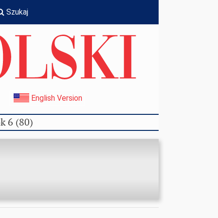
Szukaj
I
English Version
k 6 (80)