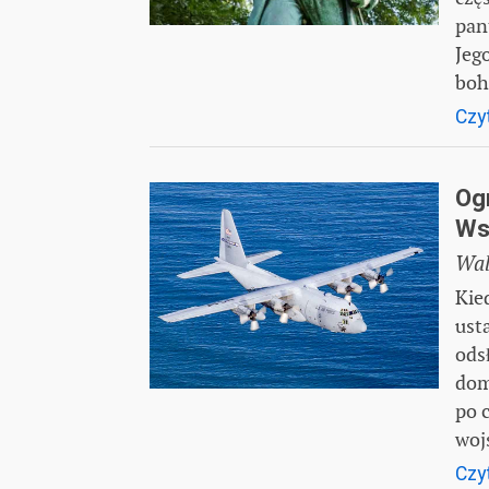
pan
Jeg
boh
Czyt
Og
Ws
Wal
Kied
ust
ods
dom
po 
woj
Czyt