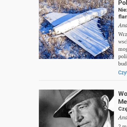
Po
Nie
fla
And
Wrz
wsc
mog
pol
bud
Czyt
Woj
Me
Czę
And
2 m