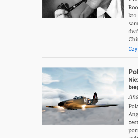
Roo
kto 
sam
dwó
Chi
Czyt
Pol
Nie
bie
And
Pol
Ang
zes
pom