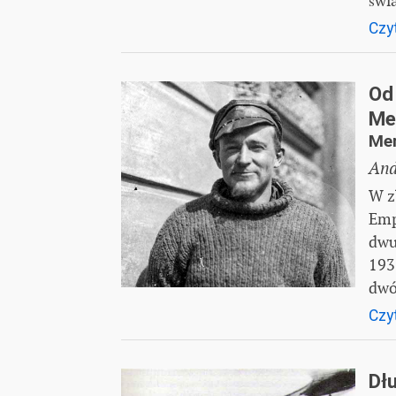
świ
Czyt
Od
Me
Mer
And
W z
Emp
dwu
193
dwó
Czyt
Dł