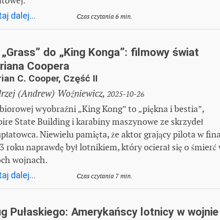
atowej.
aj dalej...
Czas czytania 6 min.
 „Grass” do „King Konga”: filmowy świat
riana Coopera
ian C. Cooper, Część II
rzej (Andrew) Woźniewicz,
2025-10-26
biorowej wyobraźni „King Kong” to „piękna i bestia”,
ire State Building i karabiny maszynowe ze skrzydeł
płatowca. Niewielu pamięta, że aktor grający pilota w fin
3 roku naprawdę był lotnikiem, który ocierał się o śmierć
ch wojnach.
aj dalej...
Czas czytania 7 min.
ug Pułaskiego: Amerykańscy lotnicy w wojnie