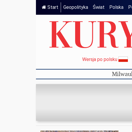
Start
Geopolityka
Świat
Polska
P
Wersja po polsku
Milwau