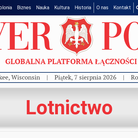
olonia
Biznes
Nauka
Kultura
Historia
O nas
Kontakt
GLOBALNA PLATFORMA ŁĄCZNOŚC
kee, Wisconsin
|
Piątek, 7 sierpnia 2026
|
Ro
Lotnictwo