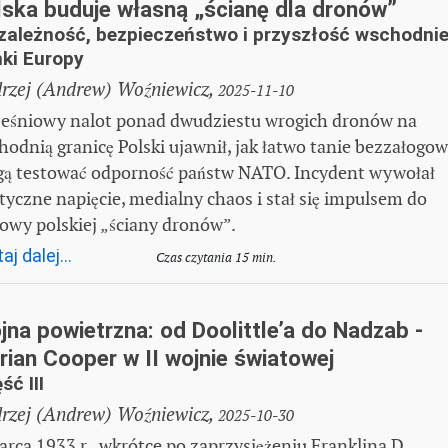
lska buduje własną „ścianę dla dronów”
zależność, bezpieczeństwo i przyszłość wschodnie
nki Europy
rzej (Andrew) Woźniewicz,
2025-11-10
eśniowy nalot ponad dwudziestu wrogich dronów na
hodnią granicę Polski ujawnił, jak łatwo tanie bezzałogo
ą testować odporność państw NATO. Incydent wywołał
ityczne napięcie, medialny chaos i stał się impulsem do
owy polskiej „ściany dronów”.
aj dalej...
Czas czytania 15 min.
na powietrzna: od Doolittle’a do Nadzab -
rian Cooper w II wojnie światowej
ść III
rzej (Andrew) Woźniewicz,
2025-10-30
arca 1933 r., wkrótce po zaprzysiężeniu Franklina D.