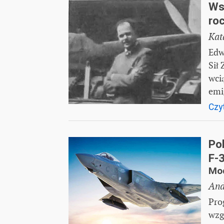
Ws
roc
Kat
Edw
Sił
wcią
emi
Czyt
Po
F-3
Mod
And
Pro
wzg