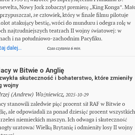
sevelta, Nowy Jork zobaczył premierę „King Konga”. Mał
przypuszczał, że człowiek, który w finale filmu pilotuje
olot atakujący bestię, wróci do munduru i odegra rolę w
ch najtrudniejszych teatrach II wojny światowej: w
nach i na południowo-zachodnim Pacyfiku.
aj dalej...
Czas czytania 6 min.
acy w Bitwie o Anglię
zwykła skuteczność i bohaterstwo, które zmieniły
g wojny
rzej (Andrew) Woźniewicz,
2025-10-29
acy stanowili zaledwie pięć procent sił RAF w Bitwie o
lię, ale odpowiadali za ponad dziesięć procent wszystkic
trzeleń niemieckich maszyn. Ich odwaga i skuteczność
ogły uratować Wielką Brytanię i odmieniły losy II wojny