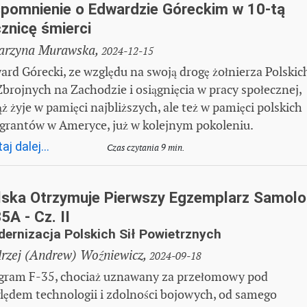
pomnienie o Edwardzie Góreckim w 10-tą
znicę śmierci
arzyna Murawska,
2024-12-15
ard Górecki, ze względu na swoją drogę żołnierza Polskic
 Zbrojnych na Zachodzie i osiągnięcia w pracy społecznej,
ż żyje w pamięci najbliższych, ale też w pamięci polskich
grantów w Ameryce, już w kolejnym pokoleniu.
aj dalej...
Czas czytania 9 min.
lska Otrzymuje Pierwszy Egzemplarz Samolo
5A - Cz. II
ernizacja Polskich Sił Powietrznych
rzej (Andrew) Woźniewicz,
2024-09-18
gram F-35, chociaż uznawany za przełomowy pod
lędem technologii i zdolności bojowych, od samego