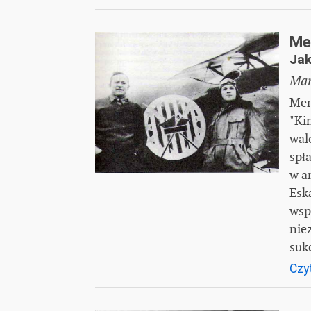
Me
Jak
Mar
Mer
"Ki
wal
spł
w a
Esk
wsp
nie
suk
Czyt