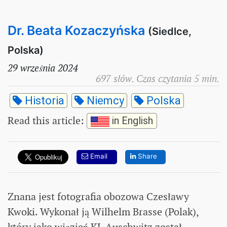
Dr. Beata Kozaczyńska
(Siedlce,
Polska)
29 września 2024
697 słów. Czas czytania 5 min.
Historia
Niemcy
Polska
Read this article
:
in English
Email
Share
Znana jest fotografia obozowa Czesławy
Kwoki. Wykonał ją Wilhelm Brasse (Polak),
który jako więzień KL Auschwitz został