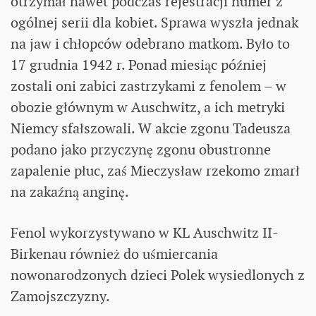
otrzymał nawet podczas rejestracji numer z
ogólnej serii dla kobiet. Sprawa wyszła jednak
na jaw i chłopców odebrano matkom. Było to
17 grudnia 1942 r. Ponad miesiąc później
zostali oni zabici zastrzykami z fenolem – w
obozie głównym w Auschwitz, a ich metryki
Niemcy sfałszowali. W akcie zgonu Tadeusza
podano jako przyczynę zgonu obustronne
zapalenie płuc, zaś Mieczysław rzekomo zmarł
na zakaźną anginę.
Fenol wykorzystywano w KL Auschwitz II-
Birkenau również do uśmiercania
nowonarodzonych dzieci Polek wysiedlonych z
Zamojszczyzny.