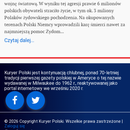
wojnę światową. W wyniku tej agresji prawie 6 milionów
polskich obywateli straciło życie, w tym ok. 3 miliony
Polaków żydowskiego pochodzenia. Na okupowanych
terenach Polski Niemcy wprowadzili karę śmierci nawet za
najmniejszą pomoc Żydom...
Czytaj dalej...
Kuryer Polski jest kontynuacją chlubnej, ponad 70-letniej
tradycji pierwszej gazety polskiej w Ameryce o tej nazwie
wydawanej w Milwaukee do 1962 r., reaktywowanej jako
portal internetowy we wrześniu 2020 r.
© 2026 Copyright Kuryer Polski. Wszelkie prawa zastrzeżone
|
Zaloguj się