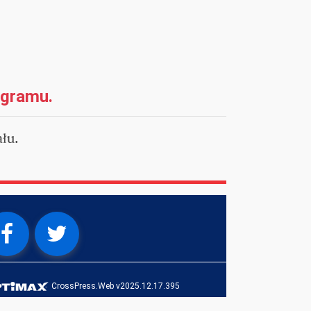
ogramu.
łu.
CrossPress.Web v2025.12.17.395