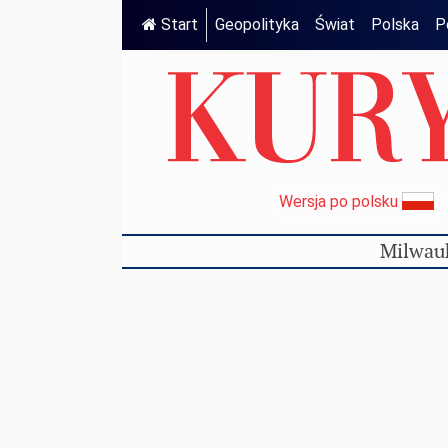
Start
Geopolityka
Świat
Polska
P
Wersja po polsku
Milwau