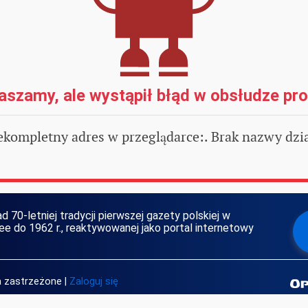
aszamy, ale wystąpił błąd w obsłudze pr
ekompletny adres w przeglądarce:. Brak nazwy dzia
d 70-letniej tradycji pierwszej gazety polskiej w
 do 1962 r., reaktywowanej jako portal internetowy
wa zastrzeżone
|
Zaloguj się