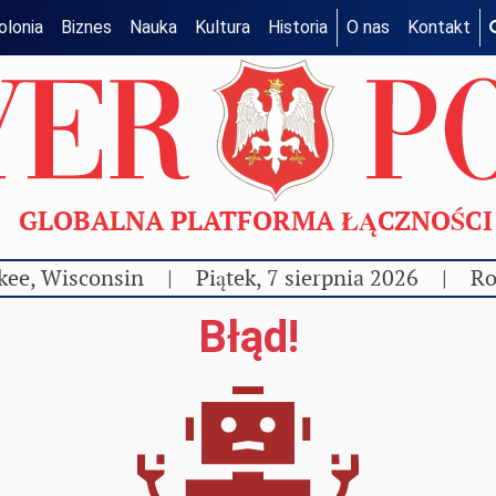
olonia
Biznes
Nauka
Kultura
Historia
O nas
Kontakt
GLOBALNA PLATFORMA ŁĄCZNOŚC
kee, Wisconsin
|
Piątek, 7 sierpnia 2026
|
Ro
Błąd!