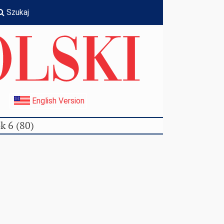
Szukaj
I
English Version
k 6 (80)